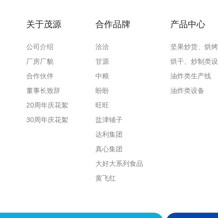
关于茂源
合作品牌
产品中心
公司介绍
洽洽
坚果炒货、烘烤
厂房厂貌
甘源
烘干、炒制类设
合作伙伴
中粮
油炸类生产线
董事长致辞
盼盼
油炸类设备
20周年庆花絮
旺旺
30周年庆花絮
盐津铺子
达利集团
真心集团
大好大系列食品
黄飞红